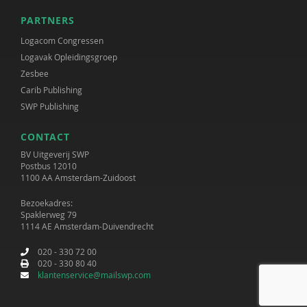
PARTNERS
Logacom Congressen
Logavak Opleidingsgroep
Zesbee
Carib Publishing
SWP Publishing
CONTACT
BV Uitgeverij SWP
Postbus 12010
1100 AA Amsterdam-Zuidoost
Bezoekadres:
Spaklerweg 79
1114 AE Amsterdam-Duivendrecht
020 - 330 72 00
020 - 330 80 40
klantenservice@mailswp.com