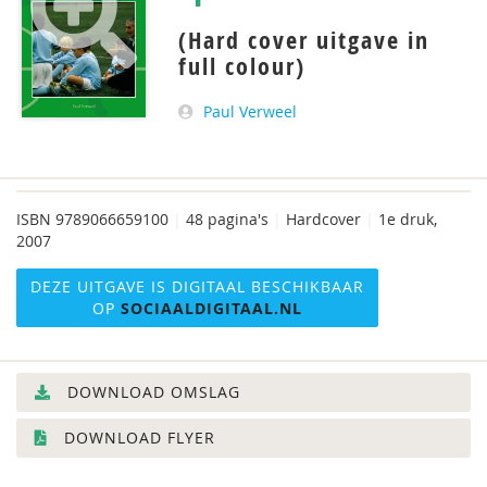
(Hard cover uitgave in
full colour)
Paul Verweel
ISBN
9789066659100
|
48 pagina's
|
Hardcover
|
1e druk,
2007
DEZE UITGAVE IS DIGITAAL BESCHIKBAAR
OP
SOCIAALDIGITAAL.NL
DOWNLOAD OMSLAG
DOWNLOAD FLYER