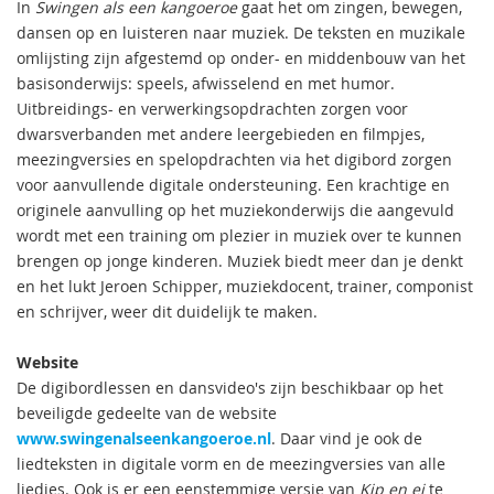
In
Swingen als een kangoeroe
gaat het om zingen, bewegen,
dansen op en luisteren naar muziek. De teksten en muzikale
omlijsting zijn afgestemd op onder- en middenbouw van het
basisonderwijs: speels, afwisselend en met humor.
Uitbreidings- en verwerkingsopdrachten zorgen voor
dwarsverbanden met andere leergebieden en filmpjes,
meezingversies en spelopdrachten via het digibord zorgen
voor aanvullende digitale ondersteuning. Een krachtige en
originele aanvulling op het muziekonderwijs die aangevuld
wordt met een training om plezier in muziek over te kunnen
brengen op jonge kinderen. Muziek biedt meer dan je denkt
en het lukt Jeroen Schipper, muziekdocent, trainer, componist
en schrijver, weer dit duidelijk te maken.
Website
De digibordlessen en dansvideo's zijn beschikbaar op het
beveiligde gedeelte van de website
www.swingenalseenkangoeroe.nl
. Daar vind je ook de
liedteksten in digitale vorm en de meezingversies van alle
liedjes. Ook is er een eenstemmige versie van
Kip en ei
te