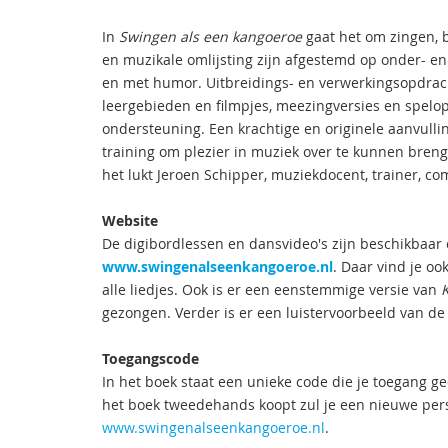
In
Swingen als een kangoeroe
gaat het om zingen, 
en muzikale omlijsting zijn afgestemd op onder- e
en met humor. Uitbreidings- en verwerkingsopdra
leergebieden en filmpjes, meezingversies en spelop
ondersteuning. Een krachtige en originele aanvull
training om plezier in muziek over te kunnen bren
het lukt Jeroen Schipper, muziekdocent, trainer, com
Website
De digibordlessen en dansvideo's zijn beschikbaar 
www.swingenalseenkangoeroe.nl
. Daar vind je oo
alle liedjes. Ook is er een eenstemmige versie van
K
gezongen. Verder is er een luistervoorbeeld van de
Toegangscode
In het boek staat een unieke code die je toegang gee
het boek tweedehands koopt zul je een nieuwe pers
www.swingenalseenkangoeroe.nl
.