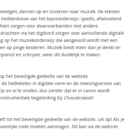
bewegen, dansen op en luisteren naar muziek. De teksten
n middenbouw van het basisonderwijs: speels, afwisselend
chten zorgen voor dwarsverbanden met andere
drachten via het digibord zorgen voor aanvullende digitale
ing op het muziekonderwijs die aangevuld wordt met een
gen op jonge kinderen. Muziek biedt meer dan je denkt en
ponist en schrijver, weer dit duidelijk te maken.
op het beveiligde gedeelte van de website
k de liedteksten in digitale vorm en de meezingversies van
ip en ei
te vinden, dus zonder dat er in canon wordt
 instrumentale begeleiding bij
Chocokrokodil
ft tot het beveiligde gedeelte van de website. Let op! Als je
oonlijke code moeten aanvragen. Dit kan via de website