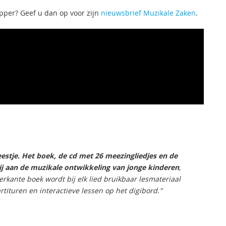
pper? Geef u dan op voor zijn
nieuwsbrief Muzikale Zaken
.
estje. Het boek, de cd met 26 meezingliedjes en de
ij aan de muzikale ontwikkeling van jonge kinderen
,
ierkante boek wordt bij elk lied bruikbaar lesmateriaal
tituren en interactieve lessen op het digibord."