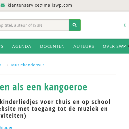
klantenservice@mailswp.com
WS
AGENDA
DOCENTEN
AUTEURS
OVER SWP
s
Muziekonderwijs
en als een kangoeroe
inderliedjes voor thuis en op school
ebsite met toegang tot de muziek en
iviteiten)
chipper