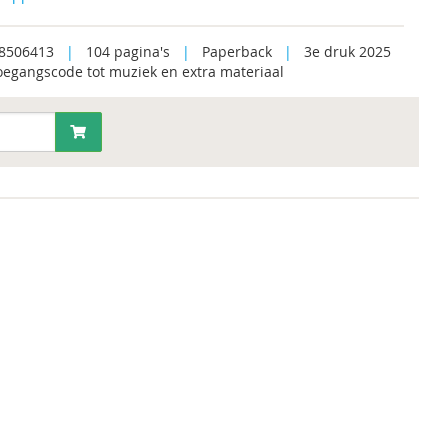
8506413
|
104 pagina's
|
Paperback
|
3e druk 2025
oegangscode tot muziek en extra materiaal