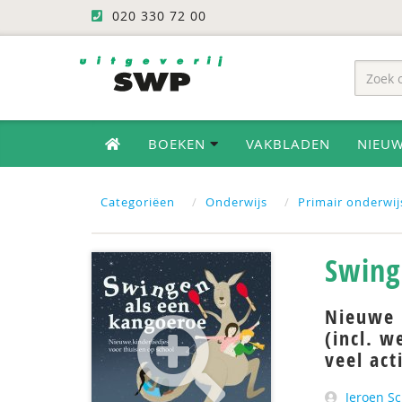
020 330 72 00
BOEKEN
VAKBLADEN
NIEU
Categoriëen
Onderwijs
Primair onderwij
Swing
Nieuwe k
(incl. w
veel act
Jeroen S