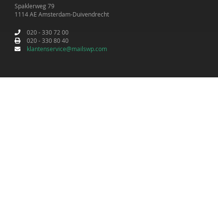
Spaklerweg 79
1114 AE Amsterdam-Duivendrecht
020 - 330 72 00
020 - 330 80 40
klantenservice@mailswp.com