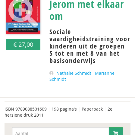
Jerom met elkaar
om
Sociale
vaardigheidstraining voor
€ 27,00
kinderen uit de groepen
5 tot en met 8 van het
basisonderwijs
Nathalie Schmidt
Marianne
Schmidt
ISBN
9789088501609
|
198 pagina's
|
Paperback
|
2e
herziene druk 2011