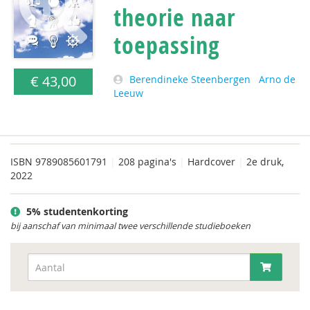
theorie naar
toepassing
€ 43,00
Berendineke Steenbergen
Arno de
Leeuw
ISBN
9789085601791
|
208 pagina's
|
Hardcover
|
2e druk,
2022
5% studentenkorting
bij aanschaf van minimaal twee verschillende studieboeken