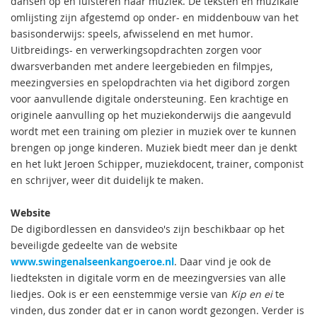
dansen op en luisteren naar muziek. De teksten en muzikale
omlijsting zijn afgestemd op onder- en middenbouw van het
basisonderwijs: speels, afwisselend en met humor.
Uitbreidings- en verwerkingsopdrachten zorgen voor
dwarsverbanden met andere leergebieden en filmpjes,
meezingversies en spelopdrachten via het digibord zorgen
voor aanvullende digitale ondersteuning. Een krachtige en
originele aanvulling op het muziekonderwijs die aangevuld
wordt met een training om plezier in muziek over te kunnen
brengen op jonge kinderen. Muziek biedt meer dan je denkt
en het lukt Jeroen Schipper, muziekdocent, trainer, componist
en schrijver, weer dit duidelijk te maken.
Website
De digibordlessen en dansvideo's zijn beschikbaar op het
beveiligde gedeelte van de website
www.swingenalseenkangoeroe.nl
. Daar vind je ook de
liedteksten in digitale vorm en de meezingversies van alle
liedjes. Ook is er een eenstemmige versie van
Kip en ei
te
vinden, dus zonder dat er in canon wordt gezongen. Verder is