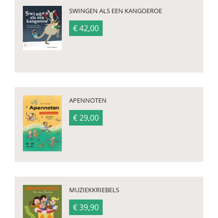
SWINGEN ALS EEN KANGOEROE
€ 42,00
APENNOTEN
€ 29,00
MUZIEKKRIEBELS
€ 39,90