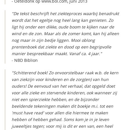
- Oeteldonk op www.bol.com, juni 2013
"De tekst beschrijft het ziekteproces waarbij benadrukt
wordt dat het egeltje nog heel lang kan genieten. Zo
ligt hij onder een dikke, oude boom te kijken naar de
wind en de zon. Maar als de zomer komt, kan hij alleen
nog maar in zijn bedje liggen. Mooi oblong
prentenboek dat ziekte en dood op een begripvolle
manier bespreekbaar maakt. Vanaf ca. 4 jaar."
- NBD Biblion
"Schitterend boek! Zo onvoorstelbaar raak w.b. de kern
van ziekzijn voor kinderen en de zorg(en) van hun
ouders! De eenvoud van het verhaal, dat opgeld doet
voor alle zieke en stervende kinderen, ook wanneer zij
niet een spierziekte hebben, en de bijzonder
beeldende tekeningen maken dit boekje m.i. tot een
'must have read' voor allen die hiermee te maken
hebben of hebben gehad. Soms kom je in je leven
juweeltjes tegen; voor mij is dit er een van, een heel