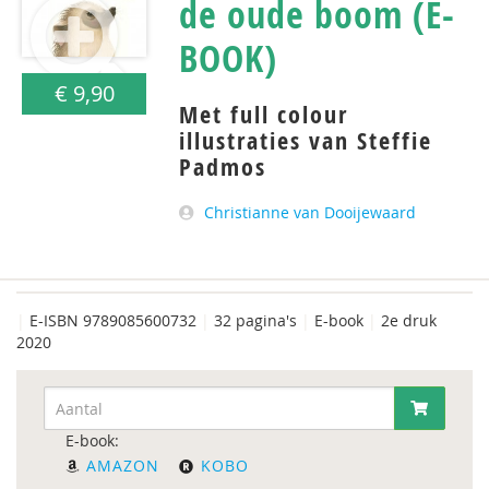
de oude boom (E-
BOOK)
€ 9,90
Met full colour
illustraties van Steffie
Padmos
Christianne van Dooijewaard
|
E-ISBN 9789085600732
|
32 pagina's
|
E-book
|
2e druk
2020
E-book:
AMAZON
KOBO