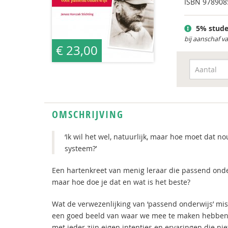
ISBN
978908
5% stude
bij aanschaf v
€ 23,00
OMSCHRIJVING
‘Ik wil het wel, natuurlijk, maar hoe moet dat no
systeem?’
Een hartenkreet van menig leraar die passend onder
maar hoe doe je dat en wat is het beste?
Wat de verwezenlijking van ‘passend onderwijs’ mis
een goed beeld van waar we mee te maken hebben: d
met ieder zijn eigen intenties en ervaringen die n