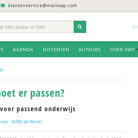
klantenservice@mailswp.com
WS
AGENDA
DOCENTEN
AUTEURS
OVER SWP
js
oet er passen?
 voor passend onderwijs
ruin
Edith de Bruin