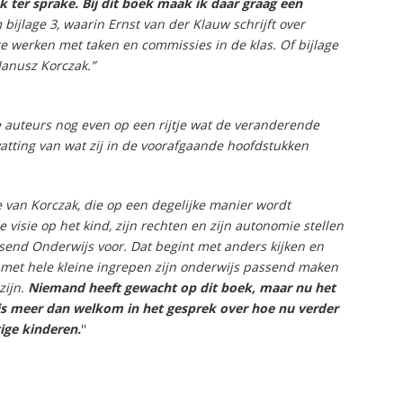
 ter sprake. Bij dit boek maak ik daar graag een
bijlage 3, waarin Ernst van der Klauw schrijft over
 te werken met taken en commissies in de klas. Of bijlage
Janusz Korczak.”
e auteurs nog even op een rijtje wat de veranderende
tting van wat zij in de voorafgaande hoofdstukken
sie van Korczak, die op een degelijke manier wordt
 visie op het kind, zijn rechten en zijn autonomie stellen
send Onderwijs voor. Dat begint met anders kijken en
s met hele kleine ingrepen zijn onderwijs passend maken
zijn.
Niemand heeft gewacht op dit boek, maar nu het
t is meer dan welkom in het gesprek over hoe nu verder
ige kinderen.
''