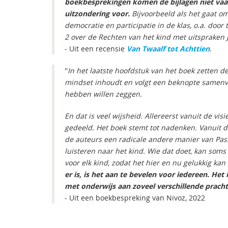
boekbesprekingen komen de bijlagen niet vaak
uitzondering voor.
Bijvoorbeeld als het gaat om 
democratie en participatie in de klas, o.a. door
2 over de Rechten van het kind met uitspraken 
- Uit een recensie
Van Twaalf tot Achttien
.
''
In het laatste hoofdstuk van het boek zetten d
mindset inhoudt en volgt een beknopte samenva
hebben willen zeggen.
En dat is veel wijsheid. Allereerst vanuit de vi
gedeeld. Het boek stemt tot nadenken. Vanuit de
de auteurs een radicale andere manier van Pas
luisteren naar het kind. Wie dat doet, kan som
voor elk kind, zodat het hier en nu gelukkig kan 
er is, is het aan te bevelen voor iedereen. He
met onderwijs aan zoveel verschillende pracht
- Uit een boekbespreking van Nivoz, 2022