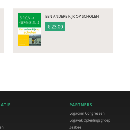
EEN ANDERE KIJK OP SCHOLEN
€ 23,00
GATIE
PARTNERS
Logacom Congressen
Logavak Opleidingsgroep
en
Zesbee