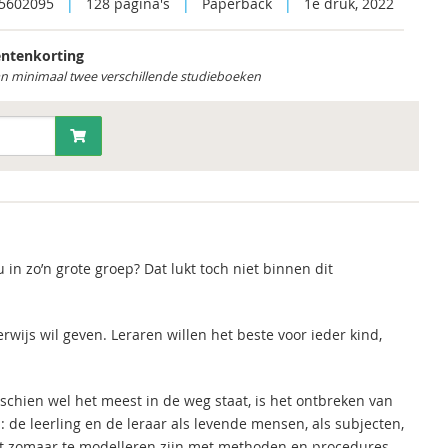
5602095
|
128 pagina's
|
Paperback
|
1e druk, 2022
ntenkorting
an minimaal twee verschillende studieboeken
u in zo’n grote groep? Dat lukt toch niet binnen dit
wijs wil geven. Leraren willen het beste voor ieder kind,
schien wel het meest in de weg staat, is het ontbreken van
e leerling en de leraar als levende mensen, als subjecten,
iet zomaar te modelleren zijn met methoden en procedures.