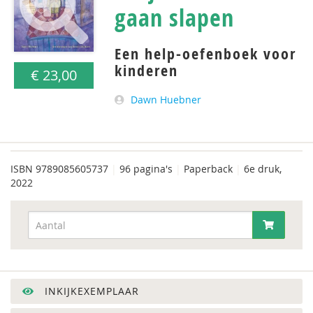
gaan slapen
Een help-oefenboek voor
kinderen
€ 23,00
Dawn Huebner
ISBN
9789085605737
|
96 pagina's
|
Paperback
|
6e druk,
2022
INKIJKEXEMPLAAR