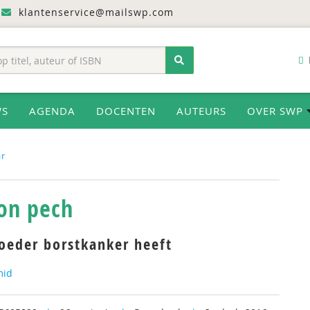
klantenservice@mailswp.com
WS
AGENDA
DOCENTEN
AUTEURS
OVER SWP
ar
on pech
moeder borstkanker heeft
mid