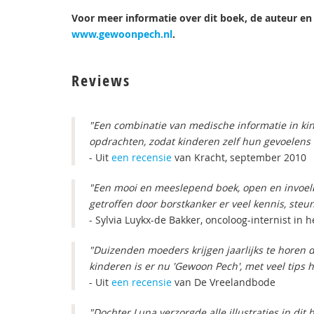
Voor meer informatie over dit boek, de auteur en
www.gewoonpech.nl
.
Reviews
"Een combinatie van medische informatie in kin
opdrachten, zodat kinderen zelf hun gevoelens
- Uit
een recensie
van Kracht, september 2010
"Een mooi en meeslepend boek, open en invoelb
getroffen door borstkanker er veel kennis, steu
- Sylvia Luykx-de Bakker, oncoloog-internist in 
"Duizenden moeders krijgen jaarlijks te horen
kinderen is er nu 'Gewoon Pech', met veel tips h
- Uit
een recensie
van De Vreelandbode
"Dochter Luna verzorgde alle illustraties in dit 