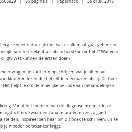
5605829
|
96 pagina's
|
Paperback
|
3e druk, 2016
 erg. Je weet natuurlijk niet wat er allemaal gaat gebeuren.
elijk naar het ziekenhuis als je borstkanker hebt? Wat voor
krijgt? Wat kunnen de artsen doen?
meer vragen. Je kunt erin opschrijven wat je allemaal
van kinderen lezen die hetzelfde meemaken als jij. Dit boek
st. Het helpt je om de moeilijke periode van behandelingen
r kreeg. Vanaf het moment van de diagnose probeerde ze
lingdochters Swaan en Luna te praten en ze zo goed
 stelden, inspireerden haar om dit boek te schrijven. En ze
s je moeder borstkanker krijgt.