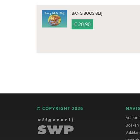
BANG BOOS BLIJ
€ 20,90
© COPYRIGHT 2026
NAVI
Auteurs
Boeken
Vakblad