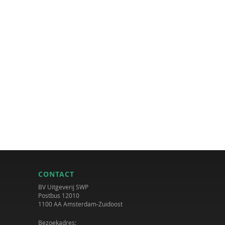
CONTACT
BV Uitgeverij SWP
Postbus 12010
1100 AA Amsterdam-Zuidoost
Bezoekadres: