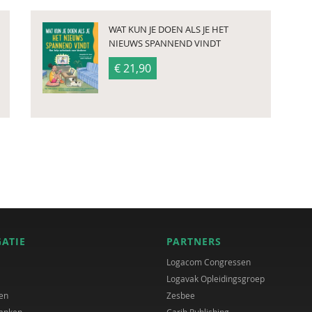
WAT KUN JE DOEN ALS JE HET
NIEUWS SPANNEND VINDT
€ 21,90
GATIE
PARTNERS
Logacom Congressen
Logavak Opleidingsgroep
en
Zesbee