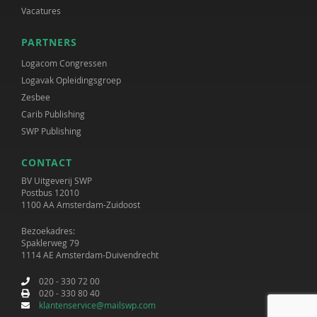
Vacatures
PARTNERS
Logacom Congressen
Logavak Opleidingsgroep
Zesbee
Carib Publishing
SWP Publishing
CONTACT
BV Uitgeverij SWP
Postbus 12010
1100 AA Amsterdam-Zuidoost
Bezoekadres:
Spaklerweg 79
1114 AE Amsterdam-Duivendrecht
020 - 330 72 00
020 - 330 80 40
klantenservice@mailswp.com