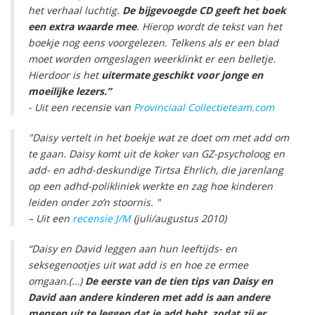
het verhaal luchtig.
De bijgevoegde CD geeft het boek
een extra waarde mee
. Hierop wordt de tekst van het
boekje nog eens voorgelezen. Telkens als er een blad
moet worden omgeslagen weerklinkt er een belletje.
Hierdoor is het
uitermate geschikt voor jonge en
moeilijke lezers.”
- Uit een recensie van
Provinciaal Collectieteam.com
"Daisy vertelt in het boekje wat ze doet om met add om
te gaan. Daisy komt uit de koker van GZ-psycholoog en
add- en adhd-deskundige Tirtsa Ehrlich, die jarenlang
op een adhd-polikliniek werkte en zag hoe kinderen
leiden onder zo’n stoornis. "
– Uit een
recensie J/M
(juli/augustus 2010)
“Daisy en David leggen aan hun leeftijds- en
seksegenootjes uit wat add is en hoe ze ermee
omgaan.(…)
De eerste van de tien tips van Daisy en
David aan andere kinderen met add is aan andere
mensen uit te leggen dat je add hebt, zodat zij er