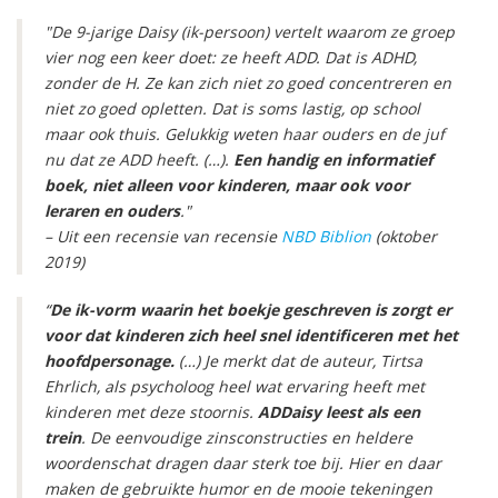
"De 9-jarige Daisy (ik-persoon) vertelt waarom ze groep
vier nog een keer doet: ze heeft ADD. Dat is ADHD,
zonder de H. Ze kan zich niet zo goed concentreren en
niet zo goed opletten. Dat is soms lastig, op school
maar ook thuis. Gelukkig weten haar ouders en de juf
nu dat ze ADD heeft. (…).
Een handig en informatief
boek, niet alleen voor kinderen, maar ook voor
leraren en ouders
."
– Uit een recensie van recensie
NBD Biblion
(oktober
2019)
“
De ik-vorm waarin het boekje geschreven is zorgt er
voor dat kinderen zich heel snel identificeren met het
hoofdpersonage.
(…) Je merkt dat de auteur, Tirtsa
Ehrlich, als psycholoog heel wat ervaring heeft met
kinderen met deze stoornis.
ADDaisy leest als een
trein
. De eenvoudige zinsconstructies en heldere
woordenschat dragen daar sterk toe bij. Hier en daar
maken de gebruikte humor en de mooie tekeningen