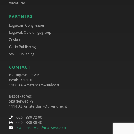
Vacatures
PARTNERS
Logacom Congressen
Logavak Opleidingsgroep
Zesbee
Carib Publishing
SWP Publishing
CONTACT
BV Uitgeverij SWP
Postbus 12010
1100 AA Amsterdam-Zuidoost
Bezoekadres:
Spaklerweg 79
1114 AE Amsterdam-Duivendrecht
020 - 330 72 00
020 - 330 80 40
klantenservice@mailswp.com