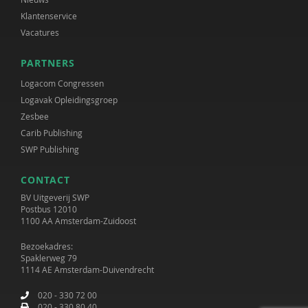
Klantenservice
Vacatures
PARTNERS
Logacom Congressen
Logavak Opleidingsgroep
Zesbee
Carib Publishing
SWP Publishing
CONTACT
BV Uitgeverij SWP
Postbus 12010
1100 AA Amsterdam-Zuidoost
Bezoekadres:
Spaklerweg 79
1114 AE Amsterdam-Duivendrecht
020 - 330 72 00
020 - 330 80 40