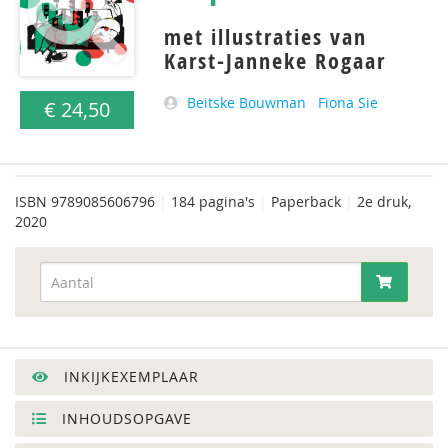
met illustraties van
Karst-Janneke Rogaar
Beitske Bouwman
Fiona Sie
€ 24,50
ISBN
9789085606796
|
184 pagina's
|
Paperback
|
2e druk,
2020
INKIJKEXEMPLAAR
INHOUDSOPGAVE