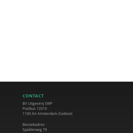
CONTACT
BV Uitgeverij SWP
Postbus 12010
1100 AA Amsterdam-Zuidoost
Bezoekadres:
Spaklerweg 79