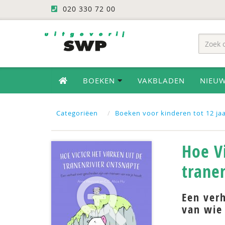
020 330 72 00
BOEKEN
VAKBLADEN
NIEU
Categoriëen
Boeken voor kinderen tot 12 ja
Hoe Vi
trane
Een ver
van wie