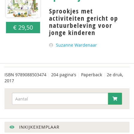
Sprookjes met
activiteiten gericht op
natuurbeleving voor
€ 29,50
jonge kinderen
Suzanne Wardenaar
ISBN
9789088503474
|
204 pagina's
|
Paperback
|
2e druk,
2017
INKIJKEXEMPLAAR