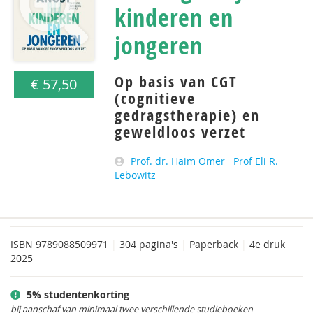
kinderen en
jongeren
Op basis van CGT
€ 57,50
(cognitieve
gedragstherapie) en
geweldloos verzet
Prof. dr. Haim Omer
Prof Eli R.
Lebowitz
ISBN
9789088509971
|
304 pagina's
|
Paperback
|
4e druk
2025
5% studentenkorting
bij aanschaf van minimaal twee verschillende studieboeken