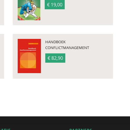
€ 19,00
HANDBOEK
CONFLICTMANAGEMENT
€ 82,90