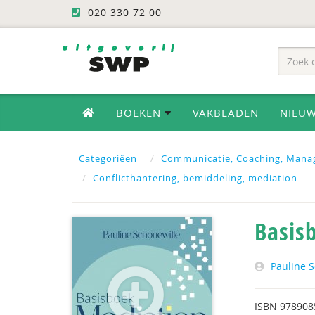
020 330 72 00
BOEKEN
VAKBLADEN
NIEU
Categoriëen
Communicatie, Coaching, Mana
Conflicthantering, bemiddeling, mediation
Basis
Pauline 
ISBN
978908