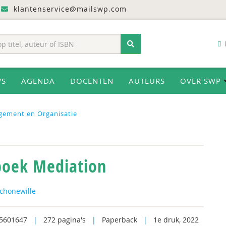
klantenservice@mailswp.com
WS
AGENDA
DOCENTEN
AUTEURS
OVER SWP
gement en Organisatie
boek Mediation
Schonewille
5601647
|
272 pagina's
|
Paperback
|
1e druk, 2022