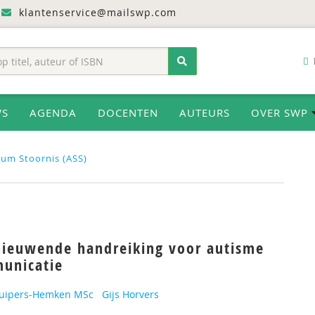
klantenservice@mailswp.com
WS
AGENDA
DOCENTEN
AUTEURS
OVER SWP
um Stoornis (ASS)
B
nieuwende handreiking voor autisme
unicatie
uipers-Hemken MSc
Gijs Horvers