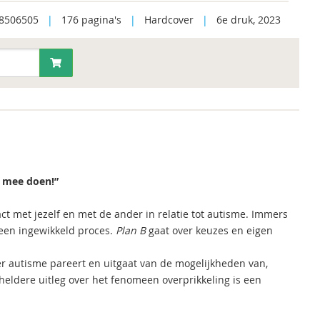
8506505
|
176 pagina's
|
Hardcover
|
6e druk, 2023
s mee doen!”
 met jezelf en met de ander in relatie tot autisme. Immers
een ingewikkeld proces.
Plan B
gaat over keuzes en eigen
er autisme pareert en uitgaat van de mogelijkheden van,
eldere uitleg over het fenomeen overprikkeling is een