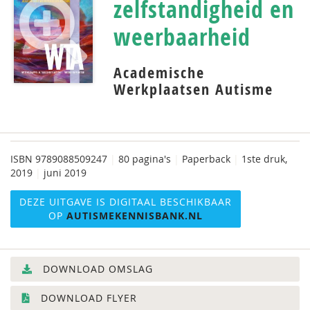
zelfstandigheid en
weerbaarheid
Academische
Werkplaatsen Autisme
ISBN
9789088509247
|
80 pagina's
|
Paperback
|
1ste druk,
2019
|
juni 2019
DEZE UITGAVE IS DIGITAAL BESCHIKBAAR
OP
AUTISMEKENNISBANK.NL
DOWNLOAD OMSLAG
DOWNLOAD FLYER