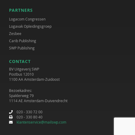
PARTNERS
Logacom Congressen
Logavak Opleidingsgroep
Zesbee
Carib Publishing
SWP Publishing
CONTACT
BV Uitgeverij SWP
Postbus 12010
1100 AA Amsterdam-Zuidoost
Bezoekadres:
Spaklerweg 79
1114 AE Amsterdam-Duivendrecht
020 - 330 72 00
020 - 330 80 40
klantenservice@mailswp.com