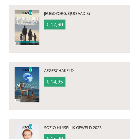
JEUGDZORG: QUO VADIS?
€ 17,90
AFGESCHAKELD
€ 14,95
SOZIO HUISELIJK GEWELD 2023
€ 15,90