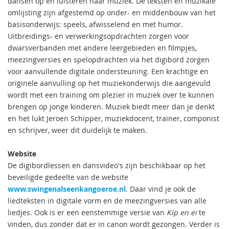
dansen op en luisteren naar muziek. De teksten en muzikale
omlijsting zijn afgestemd op onder- en middenbouw van het
basisonderwijs: speels, afwisselend en met humor.
Uitbreidings- en verwerkingsopdrachten zorgen voor
dwarsverbanden met andere leergebieden en filmpjes,
meezingversies en spelopdrachten via het digibord zorgen
voor aanvullende digitale ondersteuning. Een krachtige en
originele aanvulling op het muziekonderwijs die aangevuld
wordt met een training om plezier in muziek over te kunnen
brengen op jonge kinderen. Muziek biedt meer dan je denkt
en het lukt Jeroen Schipper, muziekdocent, trainer, componist
en schrijver, weer dit duidelijk te maken.
Website
De digibordlessen en dansvideo's zijn beschikbaar op het
beveiligde gedeelte van de website
www.swingenalseenkangoeroe.nl
. Daar vind je ook de
liedteksten in digitale vorm en de meezingversies van alle
liedjes. Ook is er een eenstemmige versie van
Kip en ei
te
vinden, dus zonder dat er in canon wordt gezongen. Verder is