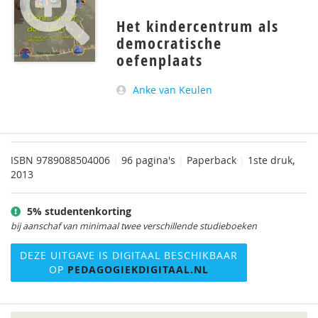
Het kindercentrum als
democratische
oefenplaats
Anke van Keulen
ISBN
9789088504006
|
96 pagina's
|
Paperback
|
1ste druk,
2013
5% studentenkorting
bij aanschaf van minimaal twee verschillende studieboeken
DEZE UITGAVE IS DIGITAAL BESCHIKBAAR
OP
PEDAGOGIEKDIGITAAL.NL