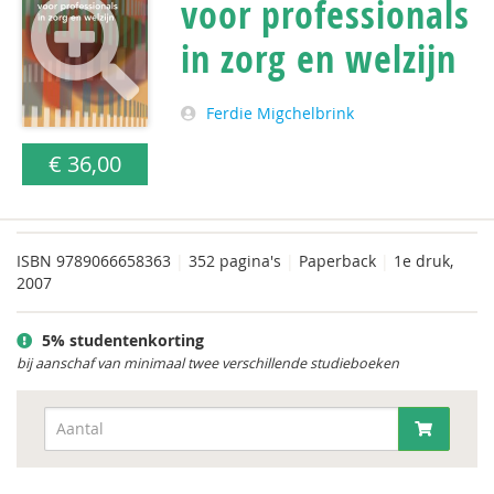
voor professionals
in zorg en welzijn
Ferdie Migchelbrink
€ 36,00
ISBN
9789066658363
|
352 pagina's
|
Paperback
|
1e druk,
2007
5% studentenkorting
bij aanschaf van minimaal twee verschillende studieboeken