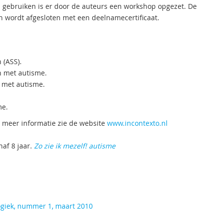
 gebruiken is er door de auteurs een workshop opgezet. De
n wordt afgesloten met een deelnamecertificaat.
 (ASS).
n met autisme.
d met autisme.
me.
r meer informatie zie de website
www.incontexto.nl
af 8 jaar.
Zo zie ik mezelf! autisme
ogiek, nummer 1, maart 2010