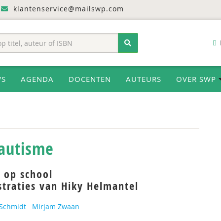
klantenservice@mailswp.com
WS
AGENDA
DOCENTEN
AUTEURS
OVER SWP
 autisme
 op school
straties van Hiky Helmantel
 Schmidt
Mirjam Zwaan