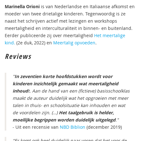
Marinella Orioni
is van Nederlandse en Italiaanse afkomst en
moeder van twee drietalige kinderen. Tegenwoordig is ze
naast het schrijven actief met lezingen en workshops
meertaligheid en interculturaliteit in binnen- en buitenland.
Eerder publiceerde zij over meertaligheid
Het meertalige
kind.
(2e duk, 2022) en
Meertalig opvoeden
.
Reviews
"
In zeventien korte hoofdstukken wordt voor
kinderen inzichtelijk gemaakt wat meertaligheid
inhoud
t. Aan de hand van een (fictieve) basisschoolklas
maakt de auteur duidelijk wat het opgroeien met meer
talen in thuis- en schoolsituatie kan inhouden en wat
de voordelen zijn. (…)
Het taalgebruik is helder,
moeilijke begrippen worden duidelijk uitgelegd
."
- Uit een recensie van
NBD Biblion
(december 2019)
"Er komt ook heel duidelijk naar voren dat het voor de