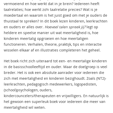
vermoeiend en hoe werkt dat in je brein? Iedereen heeft
taalrelaties; hoe werkt zo’n taalrelatie precies? Wat is je
moedertaal en waarom is het juist goed om met je ouders de
thuistaal te spreken? In dit boek lezen kinderen, leerkrachten
en ouders er alles over.
Hoeveel talen spreek jij?​
legt op
heldere en speelse manier uit wat meertaligheid is, hoe
kinderen meertalig opgroeien en hoe meertaligen
functioneren. Verhalen, theorie, praktijk, tips en interactie
wisselen elkaar af en illustraties completeren het geheel.
Het boek richt zich uiteraard tot een- en meertalige kinderen
in de basisschoolleeftijd en ouder. Maar de doelgroep is veel
breder. Het is ook een absolute aanrader voor iedereen die
zich met meertaligheid en kinderen bezighoudt. Zoals (NT2)-
leerkrachten, pedagogisch medewerkers, logopedisten,
(school)psychologen, ouders,
kindercouncelers/therapeuten en vrijwilligers. En natuurlijk is
het gewoon een superleuk boek voor iedereen die meer van
meertaligheid wil weten.