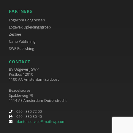
PARTNERS
Logacom Congressen
Logavak Opleidingsgroep
Zesbee
Carib Publishing
SWP Publishing
CONTACT
BV Uitgeverij SWP
Postbus 12010
1100 AA Amsterdam-Zuidoost
Bezoekadres:
Spaklerweg 79
1114 AE Amsterdam-Duivendrecht
020 - 330 72 00
020 - 330 80 40
klantenservice@mailswp.com