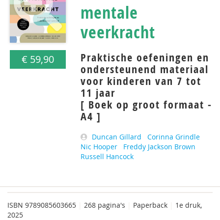
mentale
veerkracht
Praktische oefeningen en
€ 59,90
ondersteunend materiaal
voor kinderen van 7 tot
11 jaar
[ Boek op groot formaat -
A4 ]
Duncan Gillard
Corinna Grindle
Nic Hooper
Freddy Jackson Brown
Russell Hancock
ISBN
9789085603665
|
268 pagina's
|
Paperback
|
1e druk,
2025