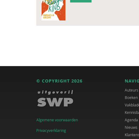
© COPYRIGHT 2026
NAVI
Auteurs
Boeken
Vakblad
Kennisb
Algemene voorwaarden
Agenda
Nieuws
Privacyverklaring
Klanten