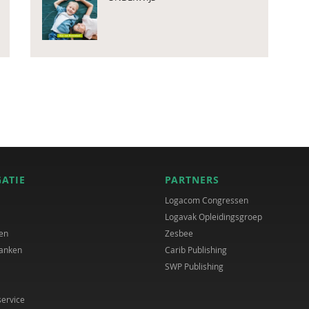
GATIE
PARTNERS
Logacom Congressen
Logavak Opleidingsgroep
en
Zesbee
anken
Carib Publishing
SWP Publishing
service