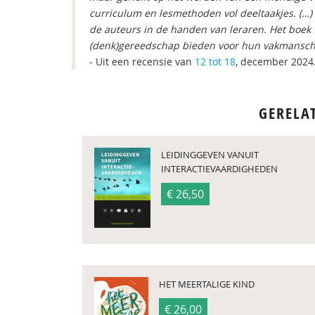
curriculum en lesmethoden vol deeltaakjes. (…) 
de auteurs in de handen van leraren. Het boe
(denk)gereedschap bieden voor hun vakmansch
- Uit een recensie van
12 tot 18
, december 2024
GERELA
LEIDINGGEVEN VANUIT
INTERACTIEVAARDIGHEDEN
€ 26,50
HET MEERTALIGE KIND
€ 26,00