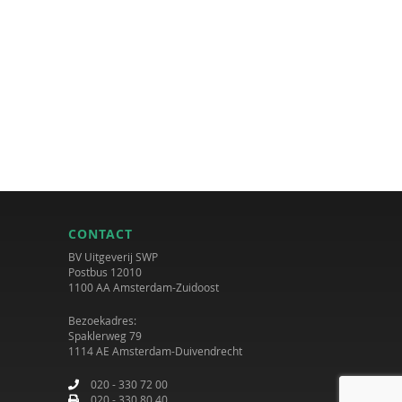
CONTACT
BV Uitgeverij SWP
Postbus 12010
1100 AA Amsterdam-Zuidoost
Bezoekadres:
Spaklerweg 79
1114 AE Amsterdam-Duivendrecht
020 - 330 72 00
020 - 330 80 40