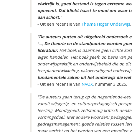
eiwitrijk is, goed bestand is tegen extreme w
opneemt. Dat klinkt haast te mooi om waar te z
aan schort.
"
- Uit een recensie van
Th&ma Hoger Onderwijs
“
De auteurs putten uit uitgebreid onderzoek e
(…)
De theorie en de standpunten worden goe
literatuur.
Het boek is daarmee geen lichte kost
eigen handelen. Het boek geeft, op basis van 
onderwijspraktijk en onderwijsbeleid die op d
leerplanontwikkeling, vakoverstijgend onderwi
fundamentele zaken uit het onderwijs die wel
- Uit een recensie van
NVOX
, nummer 3 2025.
"De auteurs gaan terug op de negentiende-eeuw
vanuit wijsgerig- en cultuurpedagogisch persp
leerling. Mondigheid, zelfstandig kritisch denk
vormingsdoel. Met andere woorden: pedagogiek i
gedragsmanagement, goede relaties tussen lerar
maar gericht op het worden van een mondige v