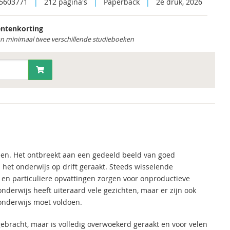
5603771
|
212 pagina's
|
Paperback
|
2e druk, 2026
ntenkorting
an minimaal twee verschillende studieboeken
en. Het ontbreekt aan een gedeeld beeld van goed
 het onderwijs op drift geraakt. Steeds wisselende
 en particuliere opvattingen zorgen voor onproductieve
derwijs heeft uiteraard vele gezichten, maar er zijn ook
onderwijs moet voldoen.
gebracht, maar is volledig overwoekerd geraakt en voor velen