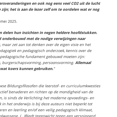
eersveranderingen en ook nog eens veel CO2 uit de lucht
ijn; het is aan de lezer zelf om te oordelen wat er nog
, mei 2025.
n delen hun inzichten in negen heldere hoofdstukken.
d onderbouwd met de nodige verwijzingen naar
, maar zet aan tot denken over de eigen visie en het
pedagogiek en pedagogisch onderzoek, kennis over de
it pedagogische fundament gebouwd moeten zijn:
js, burgerschapsvorming, persoonsvorming.
Allemaal
 wat koers kunnen gebruiken.
”
se Bildungsfilosofen die leerstof- en curriculumkwesties
ectief benaderen en richten op de mondigheid van de
en, is sinds de Verlichting het moderne opvoedings- en
n het onderwijs is bij deze auteurs niet beperkt tot
en en leerling en/of een veilig pedagogisch klimaat,
olwassene. (…)Biedt tegenwicht tegen een versnipperd