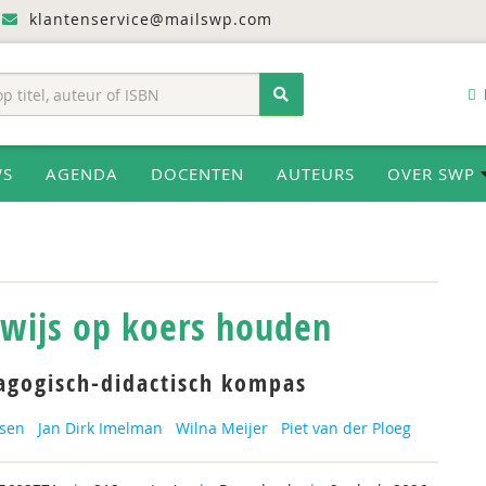
klantenservice@mailswp.com
WS
AGENDA
DOCENTEN
AUTEURS
OVER SWP
wijs op koers houden
agogisch-didactisch kompas
ssen
Jan Dirk Imelman
Wilna Meijer
Piet van der Ploeg