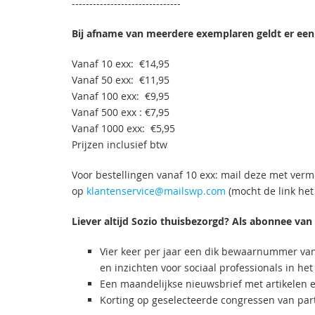
-------------------------------
Bij afname van meerdere exemplaren geldt er een 
Vanaf 10 exx: €14,95
Vanaf 50 exx: €11,95
Vanaf 100 exx: €9,95
Vanaf 500 exx : €7,95
Vanaf 1000 exx: €5,95
Prijzen inclusief btw
Voor bestellingen vanaf 10 exx: mail deze met ver
op
klantenservice@mailswp.com
(mocht de link het
Liever altijd Sozio thuisbezorgd? Als abonnee van S
Vier keer per jaar een dik bewaarnummer van S
en inzichten voor sociaal professionals in he
Een maandelijkse nieuwsbrief met artikelen e
Korting op geselecteerde congressen van pa