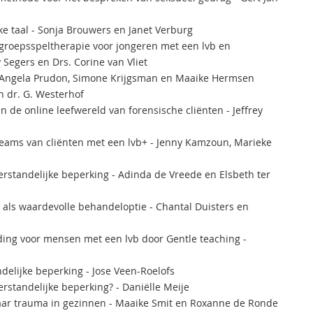
ke taal - Sonja Brouwers en Janet Verburg
 groepsspeltherapie voor jongeren met een lvb en
 Segers en Drs. Corine van Vliet
 - Angela Prudon, Simone Krijgsman en Maaike Hermsen
en dr. G. Westerhof
in de online leefwereld van forensische cliënten - Jeffrey
eams van cliënten met een lvb+ - Jenny Kamzoun, Marieke
rstandelijke beperking - Adinda de Vreede en Elsbeth ter
als waardevolle behandeloptie - Chantal Duisters en
ding voor mensen met een lvb door Gentle teaching -
delijke beperking - Jose Veen-Roelofs
erstandelijke beperking? - Daniëlle Meije
aar trauma in gezinnen - Maaike Smit en Roxanne de Ronde