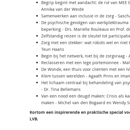
Begrip begint met aandacht: de rol van MEE b
Annika van der Weide
Samenwerken aan inclusie in de zorg - Sasch
De psychische gevolgen van werkplektrauma 
beperking - Drs. Mariëlle Rouleaux en Prof. d
Zelfstandig reizen is de sleutel tot participa
Zorg met een stekker: wat robots wel en niet
Teun Haans
Begin bij het netwerk, niet bij de zorgvraag 
Reclasseren met een lege portemonnee - Mal
De Wonde, een thuis voor cliënten met een lv
Klem tussen werelden - Agaath Prins en Iman
Het lichaam centraal bij behandeling van ps
- Dr. Tina Bellemans
Van een nood een deugd maken: Crisis als k
maken - Michel van den Bogaard en Wendy 
Kortom een inspirerende en praktische special vo
LVB.