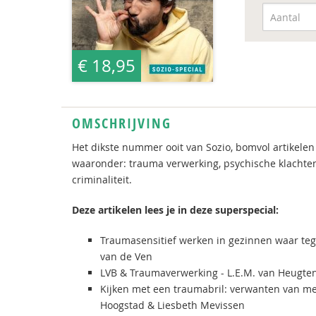
€ 18,95
OMSCHRIJVING
Het dikste nummer ooit van Sozio, bomvol artikele
waaronder: trauma verwerking, psychische klachten,
criminaliteit.
Deze artikelen lees je in deze superspecial:
Traumasensitief werken in gezinnen waar tege
van de Ven
LVB & Traumaverwerking - L.E.M. van Heugte
Kijken met een traumabril: verwanten van m
Hoogstad & Liesbeth Mevissen