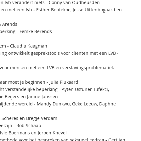
en lvb verandert niets - Conny van Oudheusden
ren met een lvb - Esther Bontekoe, Jesse Uittenbogaard en
en Arends
eperking - Femke Berends
adem - Claudia Kaagman
ing ontwikkelt gesprekstools voor cliënten met een LVB -
t voor mensen met een LVB en verslavingsproblematiek -
ar moet je beginnen - Julia Plukaard
ht verstandelijke beperking - Ayten Üstüner-Tüfekci,
e Beijers en Janine Janssen
comijdende wereld - Mandy Dunkwu, Geke Leeuw, Daphne
e Scheres en Bregje Verdam
elzijn - Rob Schaap
ylvie Boermans en Jeroen Knevel
 methode voor het bespreken van seksueel gedrag - Gert Jan