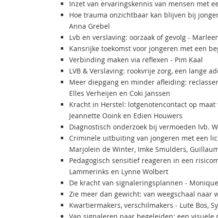
Inzet van ervaringskennis van mensen met e
Hoe trauma onzichtbaar kan blijven bij jonge
Anna Grebel
Lvb en verslaving: oorzaak of gevolg - Marle
Kansrijke toekomst voor jongeren met een b
Verbinding maken via reflexen - Pim Kaal
LVB & Verslaving: rookvrije zorg, een lange 
Meer diepgang en minder afleiding: reclasser
Elles Verheijen en Coki Janssen
Kracht in Herstel: lotgenotencontact op maa
Jeannette Ooink en Edien Houwers
Diagnostisch onderzoek bij vermoeden lvb. Wa
Criminele uitbuiting van jongeren met een lic
Marjolein de Winter, Imke Smulders, Guillaum
Pedagogisch sensitief reageren in een risi
Lammerinks en Lynne Wolbert
De kracht van signaleringsplannen - Moniqu
Zie meer dan gewicht: van weegschaal naar w
Kwartiermakers, verschilmakers - Lute Bos, S
Van signaleren naar begeleiden: een visuele