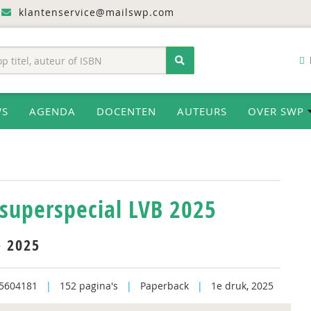
klantenservice@mailswp.com
WS
AGENDA
DOCENTEN
AUTEURS
OVER SWP
-superspecial LVB 2025
- 2025
5604181
|
152 pagina's
|
Paperback
|
1e druk, 2025