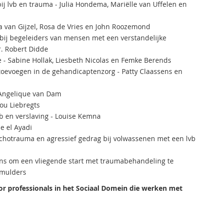
ij lvb en trauma - Julia Hondema, Mariëlle van Uffelen en
a van Gijzel, Rosa de Vries en John Roozemond
bij begeleiders van mensen met een verstandelijke
r. Robert Didde
tie - Sabine Hollak, Liesbeth Nicolas en Femke Berends
 toevoegen in de gehandicaptenzorg - Patty Claassens en
- Angelique van Dam
ou Liebregts
b en verslaving - Louise Kemna
e el Ayadi
ychotrauma en agressief gedrag bij volwassenen met een lvb
ans om een vliegende start met traumabehandeling te
Smulders
or professionals in het Sociaal Domein die werken met