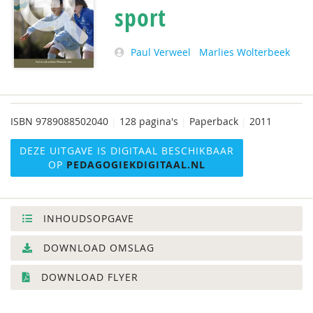
sport
Paul Verweel
Marlies Wolterbeek
ISBN
9789088502040
|
128 pagina's
|
Paperback
|
2011
DEZE UITGAVE IS DIGITAAL BESCHIKBAAR
OP
PEDAGOGIEKDIGITAAL.NL
INHOUDSOPGAVE
DOWNLOAD OMSLAG
DOWNLOAD FLYER