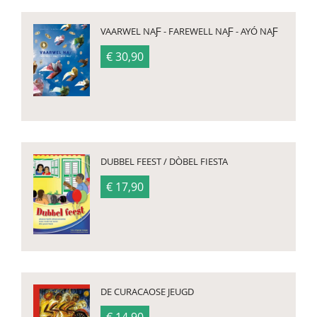
VAARWEL NAƑ - FAREWELL NAƑ - AYÓ NAƑ
€ 30,90
DUBBEL FEEST / DÒBEL FIESTA
€ 17,90
DE CURACAOSE JEUGD