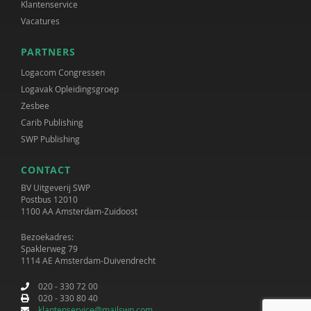
Klantenservice
Vacatures
PARTNERS
Logacom Congressen
Logavak Opleidingsgroep
Zesbee
Carib Publishing
SWP Publishing
CONTACT
BV Uitgeverij SWP
Postbus 12010
1100 AA Amsterdam-Zuidoost
Bezoekadres:
Spaklerweg 79
1114 AE Amsterdam-Duivendrecht
020 - 330 72 00
020 - 330 80 40
klantenservice@mailswp.com