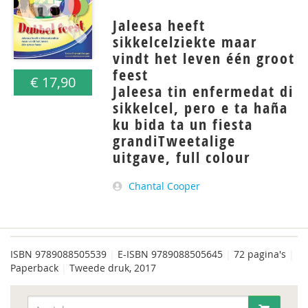
Jaleesa heeft
sikkelcelziekte maar
vindt het leven één groot
feest
€ 17,90
Jaleesa tin enfermedat di
sikkelcel, pero e ta haña
ku bida ta un fiesta
grandiTweetalige
uitgave, full colour
Chantal Cooper
ISBN
9789088505539
|
E-ISBN 9789088505645
|
72 pagina's
|
Paperback
|
Tweede druk, 2017