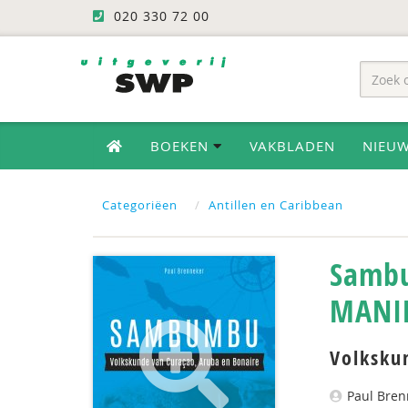
020 330 72 00
BOEKEN
VAKBLADEN
NIEU
Categoriëen
Antillen en Caribbean
Samb
MANI
Volksku
Paul Bren