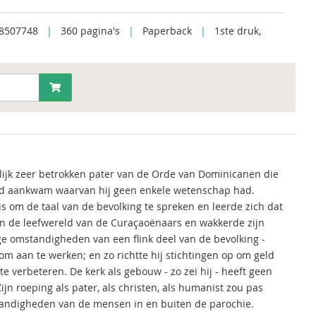
8507748
|
360 pagina's
|
Paperback
|
1ste druk,
ijk zeer betrokken pater van de Orde van Dominicanen die
land aankwam waarvan hij geen enkele wetenschap had.
is om de taal van de bevolking te spreken en leerde zich dat
 in de leefwereld van de Curaçaoënaars en wakkerde zijn
e omstandigheden van een flink deel van de bevolking -
om aan te werken; en zo richtte hij stichtingen op om geld
te verbeteren. De kerk als gebouw - zo zei hij - heeft geen
ijn roeping als pater, als christen, als humanist zou pas
tandigheden van de mensen in en buiten de parochie.