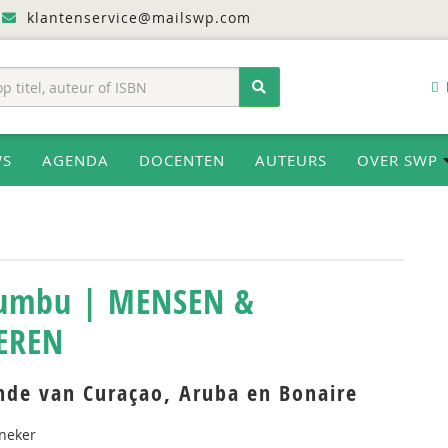
klantenservice@mailswp.com
WS
AGENDA
DOCENTEN
AUTEURS
OVER SWP
umbu | MENSEN &
EREN
nde van Curaçao, Aruba en Bonaire
neker