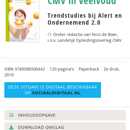
CMV in veelvoud
Trendstudies bij Alert en
Ondernemend 2.0
Onder redactie van Nico de Boer,
i.o.v. Landelijk Opleidingsoverleg CMV
ISBN
9789088500442
|
120 pagina's
|
Paperback
|
2e druk,
2010
DEZE UITGAVE IS DIGITAAL BESCHIKBAAR
OP
SOCIAALDIGITAAL.NL
INHOUDSOPGAVE
DOWNLOAD OMSLAG