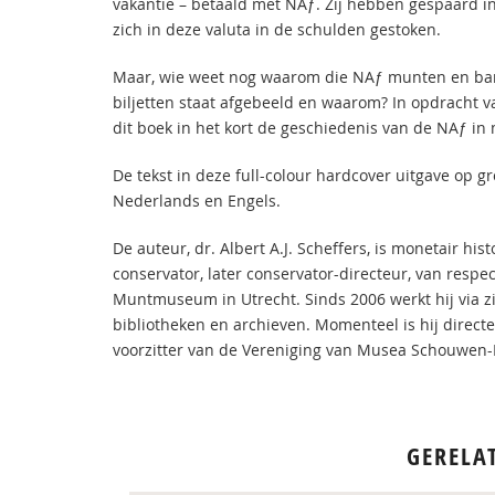
vakantie – betaald met NAƒ. Zij hebben gespaard i
zich in deze valuta in de schulden gestoken.
Maar, wie weet nog waarom die NAƒ munten en bankb
biljetten staat afgebeeld en waarom? In opdracht 
dit boek in het kort de geschiedenis van de NAƒ i
De tekst in deze full-colour hardcover uitgave op 
Nederlands en Engels.
De auteur, dr. Albert A.J. Scheffers, is monetair hi
conservator, later conservator-directeur, van resp
Muntmuseum in Utrecht. Sinds 2006 werkt hij via zij
bibliotheken en archieven. Momenteel is hij direc
voorzitter van de Vereniging van Musea Schouwen-
GERELA