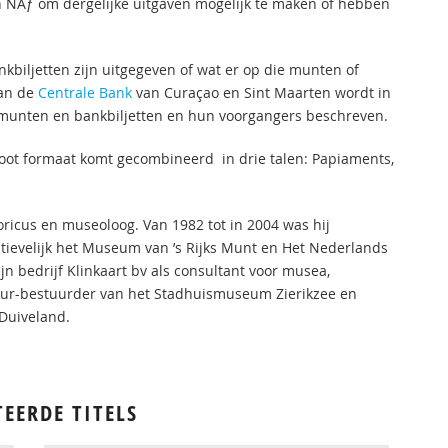
n NAƒ om dergelijke uitgaven mogelijk te maken of hebben
iljetten zijn uitgegeven of wat er op die munten of
van de
Centrale Bank
van Curaçao en Sint Maarten wordt in
n munten en bankbiljetten en hun voorgangers beschreven.
groot formaat komt gecombineerd in drie talen: Papiaments,
storicus en museoloog. Van 1982 tot in 2004 was hij
ectievelijk het Museum van ’s Rijks Munt en Het Nederlands
n bedrijf Klinkaart bv als consultant voor musea,
teur-bestuurder van het Stadhuismuseum Zierikzee en
Duiveland.
TEERDE TITELS