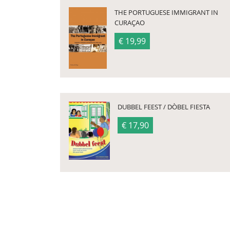
THE PORTUGUESE IMMIGRANT IN
CURAÇAO
€ 19,99
DUBBEL FEEST / DÒBEL FIESTA
€ 17,90