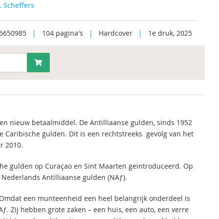
J. Scheffers
6650985
|
104 pagina's
|
Hardcover
|
1e druk, 2025
n nieuw betaalmiddel. De Antilliaanse gulden, sinds 1952
 Caribische gulden. Dit is een rechtstreeks gevolg van het
r 2010.
ische gulden op Curaçao en Sint Maarten geïntroduceerd. Op
e Nederlands Antilliaanse gulden (NAƒ).
 Omdat een munteenheid een heel belangrijk onderdeel is
ƒ. Zij hebben grote zaken – een huis, een auto, een verre