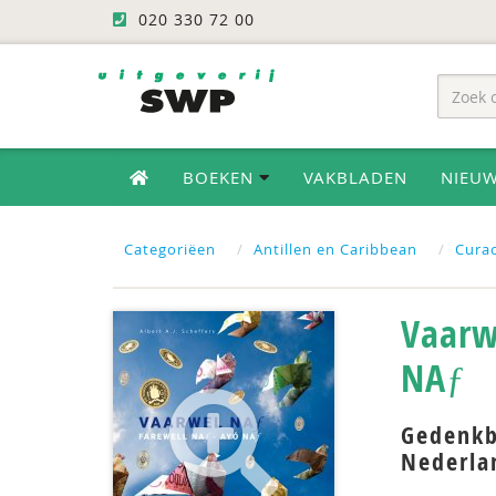
020 330 72 00
BOEKEN
VAKBLADEN
NIEU
Categoriëen
Antillen en Caribbean
Curac
Vaarw
NAƒ
Gedenkb
Nederla