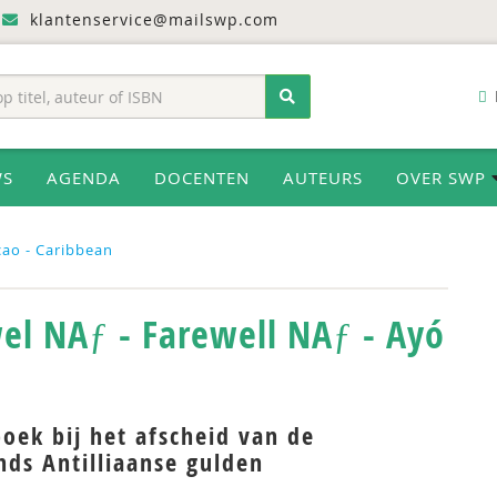
klantenservice@mailswp.com
WS
AGENDA
DOCENTEN
AUTEURS
OVER SWP
ao - Caribbean
el NAƒ - Farewell NAƒ - Ayó
oek bij het afscheid van de
nds Antilliaanse gulden