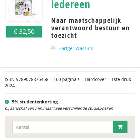
iedereen
Naar maatschappelijk
verantwoord bestuur en
€ 32,50
toezicht
Hartger Wassink
ISBN
9789078876458
|
160 pagina's
|
Hardcover
|
1ste druk
2024
5% studentenkorting
bij aanschaf van minimaal twee verschillende studieboeken