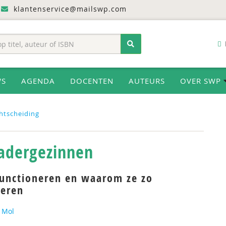
klantenservice@mailswp.com
WS
AGENDA
DOCENTEN
AUTEURS
OVER SWP
htscheiding
vadergezinnen
functioneren en waarom ze zo
neren
 Mol