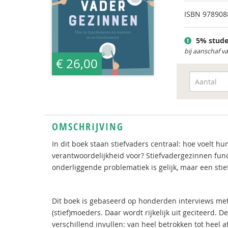
ISBN
978908
5% stude
bij aanschaf v
€ 26,00
OMSCHRIJVING
In dit boek staan stiefvaders centraal: hoe voelt h
verantwoordelijkheid voor? Stiefvadergezinnen fu
onderliggende problematiek is gelijk, maar een stiefv
Dit boek is gebaseerd op honderden interviews met 
(stief)moeders. Daar wordt rijkelijk uit geciteerd. 
verschillend invullen: van heel betrokken tot heel a