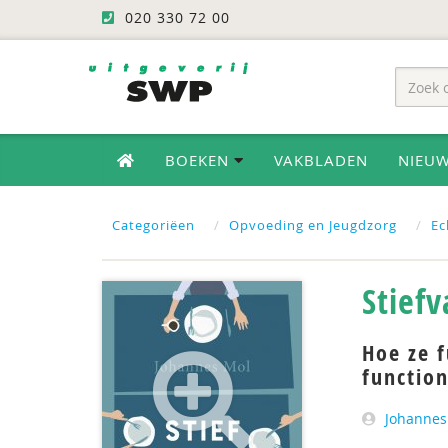
020 330 72 00
BOEKEN
VAKBLADEN
NIEU
Categoriëen
Opvoeding en Jeugdzorg
Ec
Stief
Hoe ze 
functio
Johannes