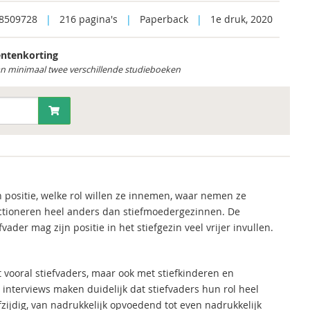
8509728
|
216 pagina's
|
Paperback
|
1e druk, 2020
ntenkorting
an minimaal twee verschillende studieboeken
un positie, welke rol willen ze innemen, waar nemen ze
nctioneren heel anders dan stiefmoedergezinnen. De
ader mag zijn positie in het stiefgezin veel vrijer invullen.
vooral stiefvaders, maar ook met stiefkinderen en
De interviews maken duidelijk dat stiefvaders hun rol heel
fzijdig, van nadrukkelijk opvoedend tot even nadrukkelijk