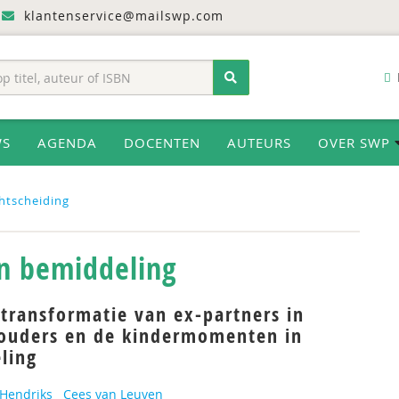
klantenservice@mailswp.com
WS
AGENDA
DOCENTEN
AUTEURS
OVER SWP
htscheiding
in bemiddeling
transformatie van ex-partners in
-ouders en de kindermomenten in
ling
 Hendriks
Cees van Leuven