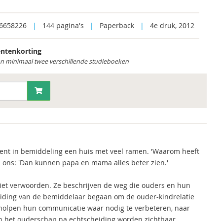
6658226
|
144 pagina's
|
Paperback
|
4e druk, 2012
ntenkorting
an minimaal twee verschillende studieboeken
ent in bemiddeling een huis met veel ramen. 'Waarom heeft
ei ons: 'Dan kunnen papa en mama alles beter zien.'
iet verwoorden. Ze beschrijven de weg die ouders en hun
leiding van de bemiddelaar begaan om de ouder-kindrelatie
holpen hun communicatie waar nodig te verbeteren, naar
 in het ouderschap na echtscheiding worden zichtbaar