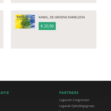
KAMIL, DE GROENE KAMELEON
€ 20,90
GATIE
PARTNERS
Logacom Congressen
Logavak Opleidingsgroep