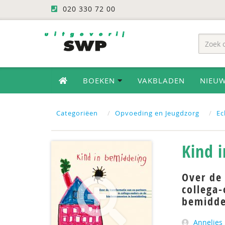
020 330 72 00
BOEKEN
VAKBLADEN
NIEU
Categoriëen
Opvoeding en Jeugdzorg
Ec
Kind 
Over de 
collega
bemidde
Annelies