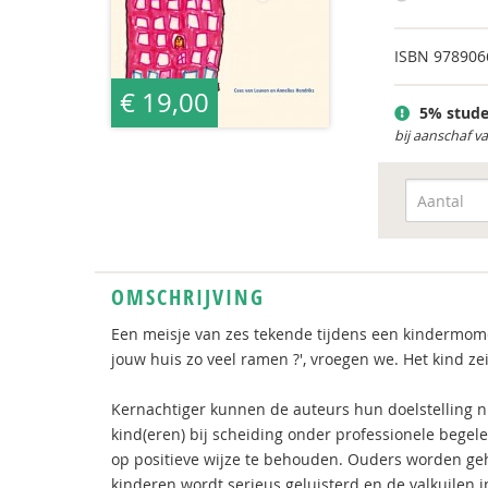
ISBN
978906
€ 19,00
5% stude
bij aanschaf v
OMSCHRIJVING
Een meisje van zes tekende tijdens een kindermom
jouw huis zo veel ramen ?', vroegen we. Het kind z
Kernachtiger kunnen de auteurs hun doelstelling n
kind(eren) bij scheiding onder professionele bege
op positieve wijze te behouden. Ouders worden ge
kinderen wordt serieus geluisterd en de valkuilen