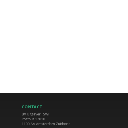
CONTACT
BV Uitgeverij SWP
Postbus 12010
1100 AA Amsterdam-Zuidoost