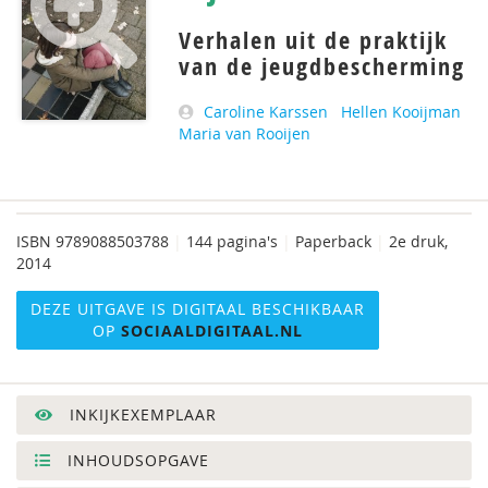
Verhalen uit de praktijk
van de jeugdbescherming
Caroline Karssen
Hellen Kooijman
Maria van Rooijen
ISBN
9789088503788
|
144 pagina's
|
Paperback
|
2e druk,
2014
DEZE UITGAVE IS DIGITAAL BESCHIKBAAR
OP
SOCIAALDIGITAAL.NL
INKIJKEXEMPLAAR
INHOUDSOPGAVE