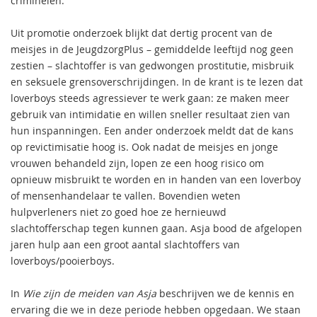
criminelen.
Uit promotie onderzoek blijkt dat dertig procent van de
meisjes in de JeugdzorgPlus – gemiddelde leeftijd nog geen
zestien – slachtoffer is van gedwongen prostitutie, misbruik
en seksuele grensoverschrijdingen. In de krant is te lezen dat
loverboys steeds agressiever te werk gaan: ze maken meer
gebruik van intimidatie en willen sneller resultaat zien van
hun inspanningen. Een ander onderzoek meldt dat de kans
op revictimisatie hoog is. Ook nadat de meisjes en jonge
vrouwen behandeld zijn, lopen ze een hoog risico om
opnieuw misbruikt te worden en in handen van een loverboy
of mensenhandelaar te vallen. Bovendien weten
hulpverleners niet zo goed hoe ze hernieuwd
slachtofferschap tegen kunnen gaan. Asja bood de afgelopen
jaren hulp aan een groot aantal slachtoffers van
loverboys/pooierboys.
In
Wie zijn de meiden van Asja
beschrijven we de kennis en
ervaring die we in deze periode hebben opgedaan. We staan