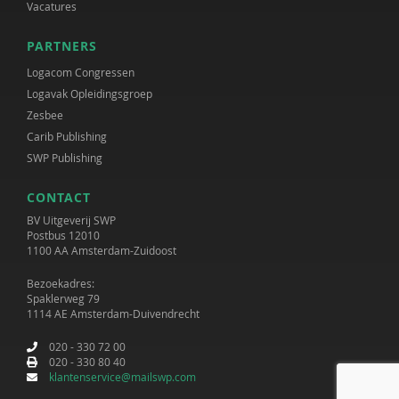
Vacatures
PARTNERS
Logacom Congressen
Logavak Opleidingsgroep
Zesbee
Carib Publishing
SWP Publishing
CONTACT
BV Uitgeverij SWP
Postbus 12010
1100 AA Amsterdam-Zuidoost
Bezoekadres:
Spaklerweg 79
1114 AE Amsterdam-Duivendrecht
020 - 330 72 00
020 - 330 80 40
klantenservice@mailswp.com