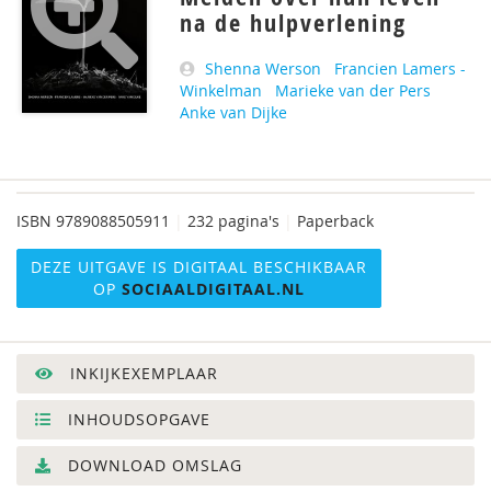
na de hulpverlening
Shenna Werson
Francien Lamers -
Winkelman
Marieke van der Pers
Anke van Dijke
ISBN
9789088505911
|
232 pagina's
|
Paperback
DEZE UITGAVE IS DIGITAAL BESCHIKBAAR
OP
SOCIAALDIGITAAL.NL
INKIJKEXEMPLAAR
INHOUDSOPGAVE
DOWNLOAD OMSLAG