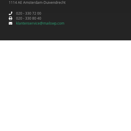
1114 AE Amsterdam-Duivendrecht
020 - 330 72 00
020 - 330 80 40
klantenservice@mailswp.com