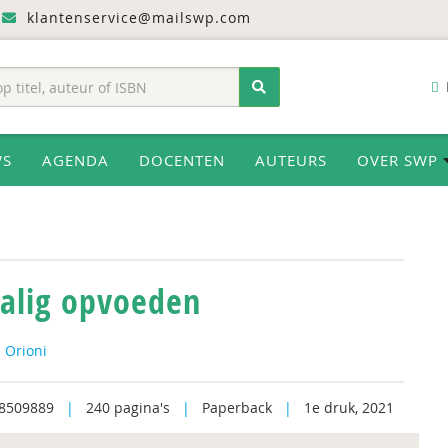
klantenservice@mailswp.com
WS
AGENDA
DOCENTEN
AUTEURS
OVER SWP
alig opvoeden
 Orioni
8509889
|
240 pagina's
|
Paperback
|
1e druk, 2021