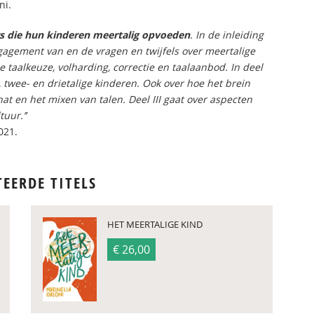
ni.
rs die hun kinderen meertalig opvoeden
. In de inleiding
gagement van en de vragen en twijfels over meertalige
e taalkeuze, volharding, correctie en taalaanbod. In deel
, twee- en drietalige kinderen. Ook over hoe het brein
t en het mixen van talen. Deel III gaat over aspecten
uur.’’
021.
TEERDE TITELS
HET MEERTALIGE KIND
€ 26,00