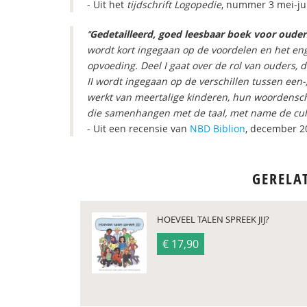
- Uit het
tijdschrift Logopedie
, nummer 3 mei-ju
‘‘
Gedetailleerd, goed leesbaar boek voor oude
wordt kort ingegaan op de voordelen en het en
opvoeding. Deel I gaat over de rol van ouders, d
II wordt ingegaan op de verschillen tussen een-
werkt van meertalige kinderen, hun woordenscha
die samenhangen met de taal, met name de cult
- Uit een recensie van
NBD Biblion
, december 2
GERELA
HOEVEEL TALEN SPREEK JIJ?
€ 17,90