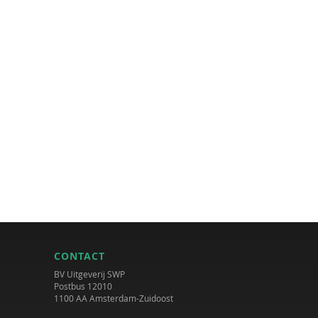
CONTACT
BV Uitgeverij SWP
Postbus 12010
1100 AA Amsterdam-Zuidoost