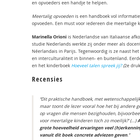
en opvoeders een handje te helpen.
Meertalig opvoeden
is een handboek vol informati
opvoeden. Een must voor iedereen die meertalige 
Marinella Orioni
is Nederlandse van Italiaanse afk
studie Nederlands werkte zij onder meer als docent 
Néerlandais in Parijs. Tegenwoordig is ze naast he
en interculturaliteit in binnen- en buitenland. Ee
en het kinderboek
Hoeveel talen spreek jij?
(
2e druk
Recensies
‘‘Dit praktische handboek, met wetenschappelij
maar toont de lezer vooral hoe het bij andere 
op vragen die mensen bezighouden, bijvoorbeeld 
voor meertalige kinderen toch zo moeilijk?’ (...)
A
grote hoeveelheid ervaringen veel (h)erkennin
vanuit dit boek concrete adviezen geven
.’’