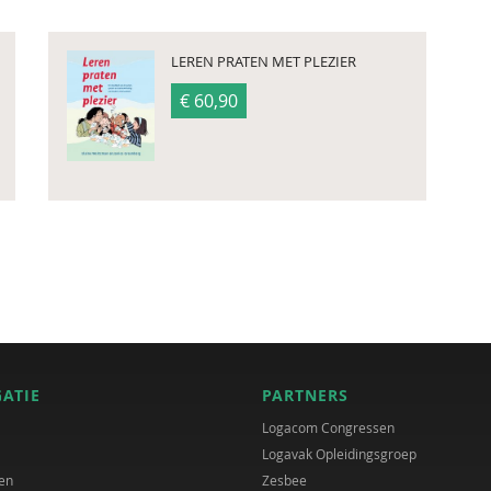
LEREN PRATEN MET PLEZIER
€ 60,90
GATIE
PARTNERS
Logacom Congressen
Logavak Opleidingsgroep
en
Zesbee