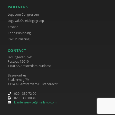
PARTNERS
Logacom Congressen
Logavak Opleidingsgroep
Zesbee
Carib Publishing
SWP Publishing
CONTACT
BV Uitgeverij SWP
Postbus 12010
1100 AA Amsterdam-Zuidoost
Bezoekadres:
Spaklerweg 79
1114 AE Amsterdam-Duivendrecht
020 - 330 72 00
020 - 330 80 40
klantenservice@mailswp.com