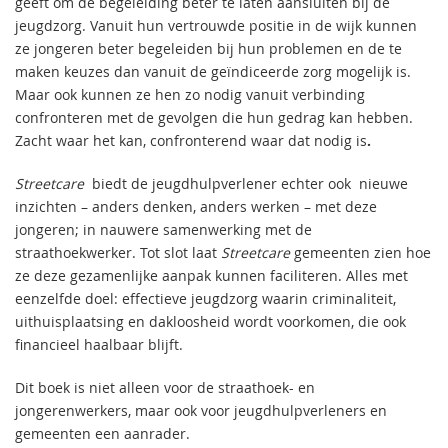
geeft om de begeleiding beter te laten aansluiten bij de
jeugdzorg. Vanuit hun vertrouwde positie in de wijk kunnen
ze jongeren beter begeleiden bij hun problemen en de te
maken keuzes dan vanuit de geïndiceerde zorg mogelijk is.
Maar ook kunnen ze hen zo nodig vanuit verbinding
confronteren met de gevolgen die hun gedrag kan hebben.
Zacht waar het kan, confronterend waar dat nodig is
.
Streetcare
biedt de jeugdhulpverlener echter ook nieuwe
inzichten – anders denken, anders werken – met deze
jongeren; in nauwere samenwerking met de
straathoekwerker. Tot slot laat
Streetcare
gemeenten zien hoe
ze deze gezamenlijke aanpak kunnen faciliteren. Alles met
eenzelfde doel: effectieve jeugdzorg waarin criminaliteit,
uithuisplaatsing en dakloosheid wordt voorkomen, die ook
financieel haalbaar blijft.
Dit boek is niet alleen voor de straathoek- en
jongerenwerkers, maar ook voor jeugdhulpverleners en
gemeenten een aanrader.