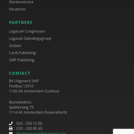
Klantenservice
Vacatures
PARTNERS
Logacom Congressen
Logavak Opleidingsgroep
Zesbee
Carib Publishing
SWP Publishing
CONTACT
BV Uitgeverij SWP
Postbus 12010
1100 AA Amsterdam-Zuidoost
Bezoekadres:
Spaklerweg 79
1114 AE Amsterdam-Duivendrecht
020 - 330 72 00
020 - 330 80 40
klantenservice@mailswp.com