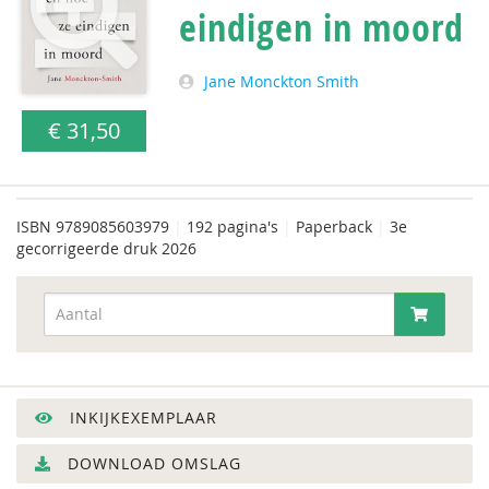
eindigen in moord
Jane Monckton Smith
€ 31,50
ISBN
9789085603979
|
192 pagina's
|
Paperback
|
3e
gecorrigeerde druk 2026
INKIJKEXEMPLAAR
DOWNLOAD OMSLAG